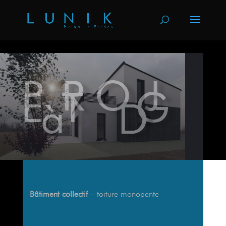
PROJ
ET G
à D
Bâtiment collectif
– toiture monopente