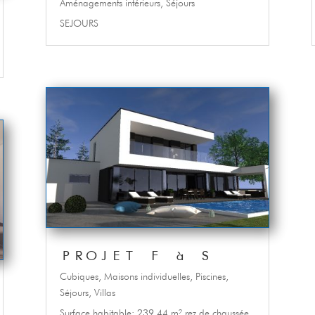
Aménagements intérieurs
,
Séjours
SEJOURS
PROJET F à S
Cubiques
,
Maisons individuelles
,
Piscines
,
Séjours
,
Villas
Surface habitable: 239.44 m² rez de chaussée