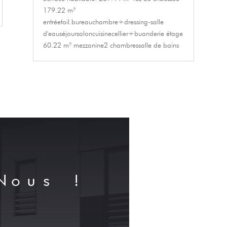
179.22 m²
entréetoil.bureauchambre+dressing-salle
d'eauséjoursaloncuisinecellier+buanderie étage
60.22 m² mezzanine2 chambressalle de bains
Nous !