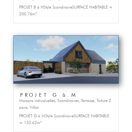
PROJET B à HStyle ScandinaveSURFACE HABITABLE =
200.76m²
PROJET G à M
Maisons individuelles
,
Scandinaves
,
Terrasse
,
Toiture 2
pans
,
Villas
PROJET G à MStyle ScandinaveSURFACE HABITABLE
= 153.62m²