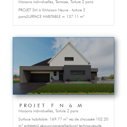
Maisons individuelles
,
Terrasse
,
Toiture 2 pans
PROJET SM à KMaison Neuve - toiture 2
pansSURFACE HABITABLE = 137.11 m²
PROJET F N à M
Maisons individuelles
,
Toiture 2 pans
Surface habitable: 169.77 m² rez de chaussée 102.20
m² entréetoil.séjourcuisinecellierlocal techniquesuite