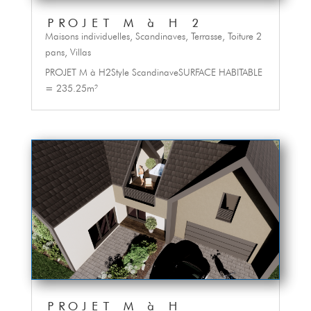
PROJET M à H 2
Maisons individuelles
,
Scandinaves
,
Terrasse
,
Toiture 2
pans
,
Villas
PROJET M à H2Style ScandinaveSURFACE HABITABLE
= 235.25m²
PROJET M à H