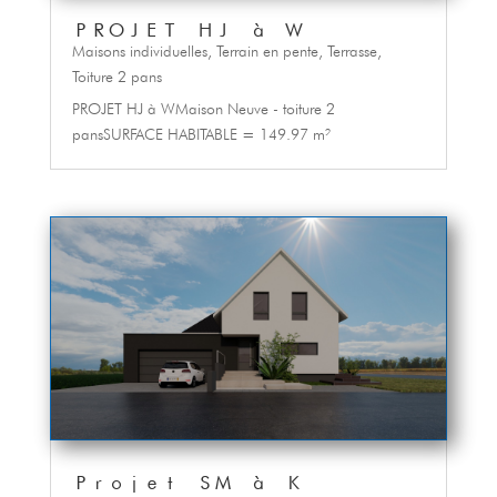
PROJET HJ à W
Maisons individuelles
,
Terrain en pente
,
Terrasse
,
Toiture 2 pans
PROJET HJ à WMaison Neuve - toiture 2
pansSURFACE HABITABLE = 149.97 m²
Projet SM à K