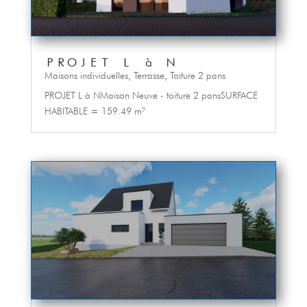
PROJET L à N
Maisons individuelles
,
Terrasse
,
Toiture 2 pans
PROJET L à NMaison Neuve - toiture 2 pansSURFACE
HABITABLE = 159.49 m²