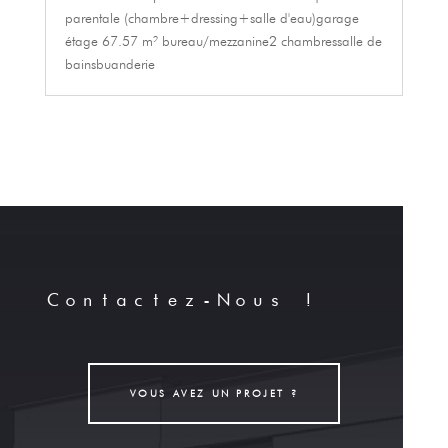
parentale (chambre+dressing+salle d'eau)garage
étage 67.57 m² bureau/mezzanine2 chambressalle de
bainsbuanderie
Contactez-Nous !
VOUS AVEZ UN PROJET ?