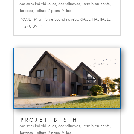
Maisons individuelles
,
Scandinaves
,
Terrain en pente
,
Terrasse
,
Toiture 2 pans
,
Villas
PROJET M à HStyle ScandinaveSURFACE HABITABLE
= 240.39m²
PROJET B à H
Maisons individuelles
,
Scandinaves
,
Terrain en pente
,
Terrasse
,
Toiture 2 pans
,
Villas