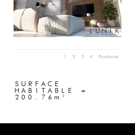
1
2
3
4
Prochaine
SURFACE
HABITABLE =
200.76m²