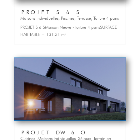
PROJET S à S
Maisons individuelles
,
Piscines
,
Terrasse
,
Toiture 4 pans
PROJET S à SMaison Neuve - toiture 4 pansSURFACE
HABITABLE = 131.31 m²
PROJET DW à O
Cuisines
,
Maisons individuelles
,
Séjours
,
Terrain en