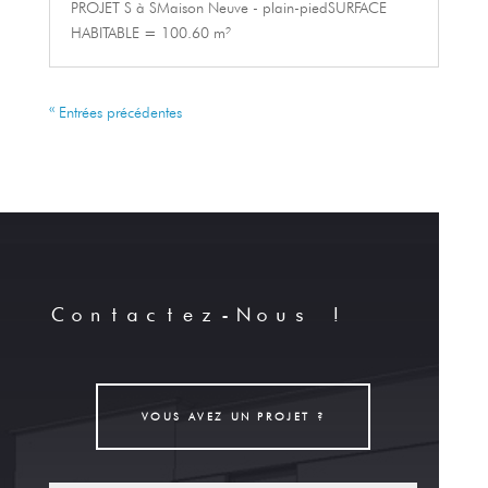
PROJET S à SMaison Neuve - plain-piedSURFACE
HABITABLE = 100.60 m²
« Entrées précédentes
Contactez-Nous !
VOUS AVEZ UN PROJET ?