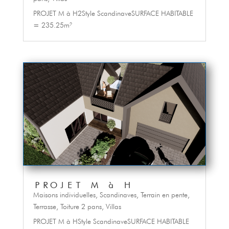
PROJET M à H2Style ScandinaveSURFACE HABITABLE
= 235.25m²
PROJET M à H
Maisons individuelles
,
Scandinaves
,
Terrain en pente
,
Terrasse
,
Toiture 2 pans
,
Villas
PROJET M à HStyle ScandinaveSURFACE HABITABLE