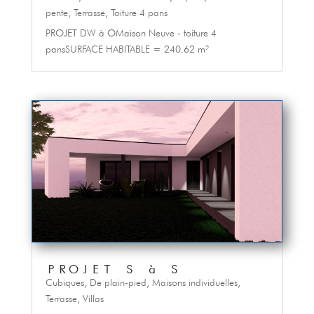
pente
,
Terrasse
,
Toiture 4 pans
PROJET DW à OMaison Neuve - toiture 4
pansSURFACE HABITABLE = 240.62 m²
PROJET S à S
Cubiques
,
De plain-pied
,
Maisons individuelles
,
Terrasse
,
Villas