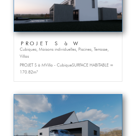
PROJET S à W
Cubiques
,
Maisons individuelles
,
Piscines
,
Terrasse
,
Villas
PROJET S à MVilla - CubiqueSURFACE HABITABLE =
170.82m²