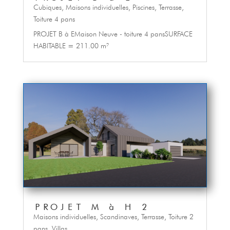
Cubiques
,
Maisons individuelles
,
Piscines
,
Terrasse
,
Toiture 4 pans
PROJET B à EMaison Neuve - toiture 4 pansSURFACE
HABITABLE = 211.00 m²
PROJET M à H 2
Maisons individuelles
,
Scandinaves
,
Terrasse
,
Toiture 2
pans
,
Villas