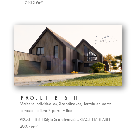
= 240.39m²
PROJET B à H
Maisons individuelles
,
Scandinaves
,
Terrain en pente
,
Terrasse
,
Toiture 2 pans
,
Villas
PROJET B à HStyle ScandinaveSURFACE HABITABLE =
200.76m²